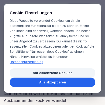
Segeln-lernen
.
de
Anmelden
Cookie-Einstellungen
Diese Webseite verwendet Cookies, um dir die
Online-Kurse
bestmögliche Funktionalität bieten zu können. Einige
von ihnen sind essenziell, während andere uns helfen,
SEGELLEXIKON
Vorschau
Zugriffe auf unsere Webseiten zu analysieren und so
Bootshaken
unser Angebot zu verbessern. Du kannst die nicht-
Erfahrungen
essenziellen Cookies akzeptieren oder per Klick auf die
Schaltfläche "Nur essenzielle Cookies" ablehnen.
Lehrbuchautor
Nähere Hinweise erhältst du in unserer
Eine etwa 1, 5 m lange
Stange
aus Holz oder
Datenschutzerklärung
.
Leichtmetall mit einem hakenförmigen
Beschlag
an
Login
der
Nock
. Mit einem Bootshaken kann man zum
Nur essenzielle Cookies
Beispiel ein
Boot
verholen
oder bei hohem
Freibord
Alle akzeptieren
einen Gegenstand aus dem Wasser fischen. Auf
kleinen Booten wird der Bootshaken auch zum
Ausbaumen
der
Fock
verwendet.