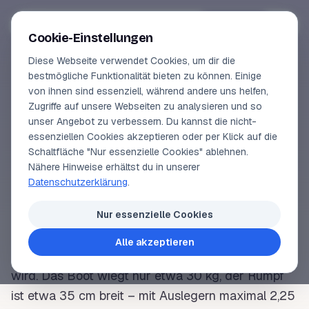
Segeln-lernen
.
de
Anmelden
Cookie-Einstellungen
Diese Webseite verwendet Cookies, um dir die
Online-Kurse
bestmögliche Funktionalität bieten zu können. Einige
von ihnen sind essenziell, während andere uns helfen,
SEGELLEXIKON
Vorschau
Zugriffe auf unsere Webseiten zu analysieren und so
Moth
unser Angebot zu verbessern. Du kannst die nicht-
Erfahrungen
essenziellen Cookies akzeptieren oder per Klick auf die
Schaltfläche "Nur essenzielle Cookies" ablehnen.
Lehrbuchautor
Nähere Hinweise erhältst du in unserer
Moth (deutsch Motte), die einzige
internationale
Datenschutzerklärung
.
Klasse
, die zugleich
Konstruktionsklasse
ist. Die
Login
Motte ist eine 3,35 m lange, extrem schnelle
Nur essenzielle Cookies
Einhand
-
Jolle
, ein
Cat
zum Extremsegeln, der mit
Alle akzeptieren
modernsten Materialien wie Karbonfasern gebaut
wird. Das
Boot
wiegt nur etwa 30 kg, der
Rumpf
ist etwa 35 cm breit – mit Auslegern maximal 2,25