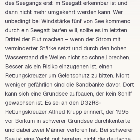
des Seegangs erst im Seegatt erkennbar ist und
dann nicht mehr umgekehrt werden kann. Wer
unbedingt bei
Windstärke
fünf von See kommend
durch ein Seegatt
laufen
will, sollte es im letzten
Drittel der
Flut
machen – wenn der
Strom
mit
verminderter Stärke setzt und durch den hohen
Wasserstand
die Wellen nicht so schnell brechen.
Besser als ein Risiko einzugehen ist, einen
Rettungskreuzer um Geleitschutz zu bitten. Nicht
weniger gefährlich sind die Sandbänke davor. Dort
kann sich eine
Grundsee
aufbauen, der kein Schiff
gewachsen ist. Es sei an den
DGzRS
-
Rettungskreuzer Alfried Krupp erinnert, der 1995
vor Borkum in schwerer
Grundsee
durchkenterte
und dabei zwei Männer verloren hat. Bei schwerer
See ist eine
Yacht
gut
beraten, nicht die deutsche