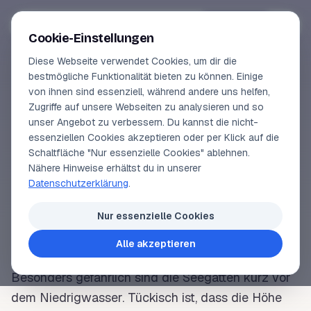
Segeln-lernen
.
de
Anmelden
Cookie-Einstellungen
Diese Webseite verwendet Cookies, um dir die
Online-Kurse
bestmögliche Funktionalität bieten zu können. Einige
von ihnen sind essenziell, während andere uns helfen,
SEGELLEXIKON
Vorschau
Zugriffe auf unsere Webseiten zu analysieren und so
Seegatt
unser Angebot zu verbessern. Du kannst die nicht-
Erfahrungen
essenziellen Cookies akzeptieren oder per Klick auf die
Schaltfläche "Nur essenzielle Cookies" ablehnen.
Lehrbuchautor
Nähere Hinweise erhältst du in unserer
Als Seegatten werden die Durchlässe zwischen
Datenschutzerklärung
.
den
Nordsee
-Inseln bezeichnet. Der
Login
Gezeitenstrom
erreicht hier über vier
Knoten
und
Nur essenzielle Cookies
erzeugt bereits bei frischem Nordwestwind (Stärke
Alle akzeptieren
5 der Beauforskala) extrem gefährlichen
Seegang
.
Besonders gefährlich sind die Seegatten kurz vor
dem
Niedrigwasser
. Tückisch ist, dass die Höhe